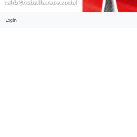
ralfb@hubzilla.rabe.social
Login
Ralf Berg
ralfb@hubzil
Ralf Berger
Gewerkschaf
ralfb@hubzilla.rabe.social
Aktiv in ver.di (Ortsverein und
Gruppe Selbstständige) in
Bocholt, im Münsterland und in
NRW
CONNECTIONS
View all 43 connections