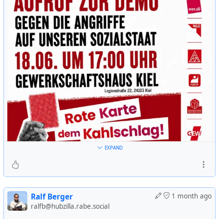
📍 An der Bastei, Konrad-Adenauer-Ufer, #
koeln
#
köln
@koelngruppe@anonsys.net
#
merz
#
cdu
#
spd
#
reformen
#
gewerkschaft
https://social.cologne/@Demos_und_Termine/116732784
104990447
#
sozialstaat
#
20MillionenStimmen
#
StabilbleibenSozialgestalten
#
Köln
#
ver.di
#
verdi
#
NGG
#
IGMetall
#
IGBCE
#
IGBAU
#
GEW
#
GdP
#
EVG
#
DGB
EXPAND
Ralf Berger
1 month ago
ralfb@hubzilla.rabe.social