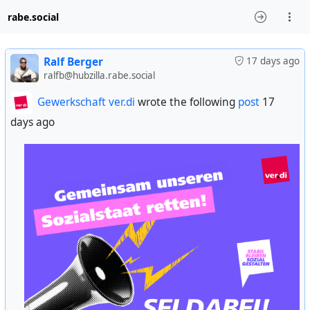
rabe.social
Ralf Berger
17 days ago
ralfb@hubzilla.rabe.social
Gewerkschaft ver.di
wrote the following
post
17
days ago