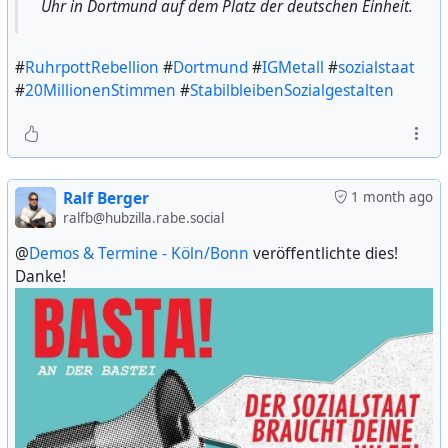
Uhr in Dortmund auf dem Platz der deutschen Einheit.
@
Gewerkschaft ver.di
@
verdinrw
#
DGB
#
ver.di
#
verdi
#
RuhrpottRebellion
#
Dortmund
#
IGMetall
#
sozialstaat
#
StabilbleibenSozialgestalten
#
sozialstaat
#
20MillionenStimmen
#
StabilbleibenSozialgestalten
Ralf Berger
1 month ago
ralfb@hubzilla.rabe.social
@
Demos & Termine - Köln/Bonn
veröffentlichte dies!
Danke!