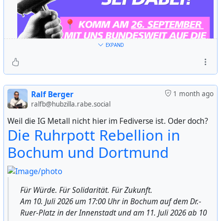
EXPAND
Ralf Berger
1 month ago
ralfb@hubzilla.rabe.social
Weil die IG Metall nicht hier im Fediverse ist. Oder doch?
Die Ruhrpott Rebellion in
Aktionstag am 26. September:
Wir machen bundesweit gemeinsam mit dem DGB und
Bochum und Dortmund
seinen Mitgliedsgewerkschaften mobil. Wir gehen auf
die Straße und demonstrieren für eine solidarisch
finanzierte soziale Gesellschaft. Sei dabei!
https://www.verdi.de/stabilbleiben-
Für Würde. Für Solidarität. Für Zukunft.
sozialgestalten/rette-uns-den-sozialstaat
Am 10. Juli 2026 um 17:00 Uhr in Bochum auf dem Dr.-
Ruer-Platz in der Innenstadt und am 11. Juli 2026 ab 10