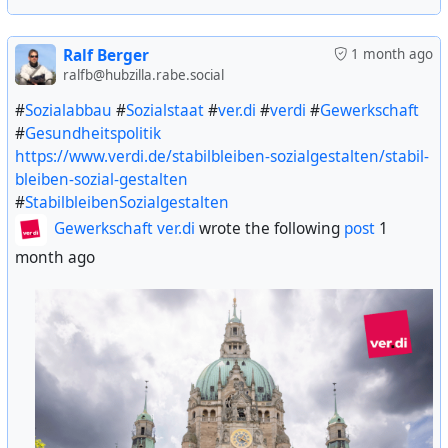
schafft soziale Sicherheit in unsicheren Zeiten.
Ralf Berger
1 month ago
ralfb@hubzilla.rabe.social
#
Sozialabbau
#
Sozialstaat
#
ver.di
#
verdi
#
Gewerkschaft
#
Sozialabbau
#
Sozialstaat
#
ver.di
#
verdi
#
Gewerkschaft
#
Gesundheitspolitik
#
Gesundheitspolitik
Stabil bleiben - Sozialgestalten | ver.di
https://www.verdi.de/stabilbleiben-sozialgestalten/stabil-
#
20MillionenStimmen
#
StabilbleibenSozialgestalten
bleiben-sozial-gestalten
#
StabilbleibenSozialgestalten
Gewerkschaft ver.di
wrote the following
post
1
month ago