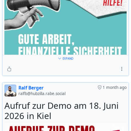
EXPAND
Ralf Berger
1 month ago
ralfb@hubzilla.rabe.social
Aufruf zur Demo am 18. Juni
✊ #
basta
2026 in Kiel
Der #
Sozialstaat
braucht deine Hilfe
🗓️ 1. Juli
🕠 17:00 Uhr