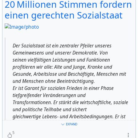
20 Millionen Stimmen fordern
einen gerechten Sozialstaat
https://www.verdi.de/kiel-ploen/aktive-im-bezirk/aufruf-
Der Sozialstaat ist ein zentraler Pfeiler unseres
zur-demo
Gemeinwesens und unserer Demokratie. Von
seinen vielfältigen Leistungen und Funktionen
#
20MillionenStimmen
#
StabilbleibenSozialgestalten
profitieren wir alle: Alte und Junge, Kranke und
#
Sozialstaat
#
Kiel
#
ver.di
#
verdi
#
NGG
#
IGMetall
'IGBCE
Gesunde, Arbeitslose und Beschäftigte, Menschen mit
#
IGBAU
#
GEW
#
GdP
#
EVG
#
DGB
und Menschen ohne Beeinträchtigung.
Er ist Garant für sozialen Frieden in einer Phase
tiefgreifender Veränderungen und
Transformationen. Er stärkt die wirtschaftliche, soziale
und politische Teilhabe und sichert
gleichwertige Lebens- und Arbeitsbedingungen. Er ist
selbst Produktivkraft, bildet die
EXPAND
Grundlagen für eine solidarische Gesellschaft, gute
5
Arbeit und eine produktive Wirtschaft. Er