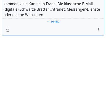
kommen viele Kanäle in Frage: Die klassische E-Mail,
(digitale) Schwarze Bretter, Intranet, Messenger-Dienste
oder eigene Webseiten.
EXPAND
Welche Kanäle haben sich bewährt und worauf sollten
wir dabei unbedingt achten? Wie kommen wir zu einem
guten Zusammenspiel aus direkter Ansprache und
digitaler Kommunikation, ohne den Fehler zu machen,
digitale Werkzeuge als Ersatz für direkte Ansprache zu
sehen? Wie können digitale Ansätze sogar zu effektiverer
direkter Kommunikation führen?
Beim nächsten Online-Aktivenstammtisch tauschen wir
uns über Erfahrungen, Strategien und Stolperfallen der
digitalen Kommunikation im Betrieb aus.
Dabei wird Claudia Witte-Salvoch von der Lufthansa von
ihren Erfahrungen im Rahmen der letzten Tarifrunde
berichten, bei der sie durch ein eindrucksvolles